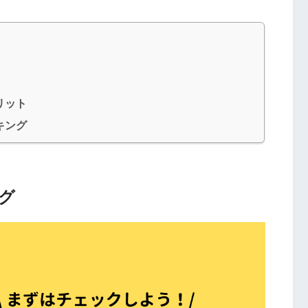
リット
キング
グ